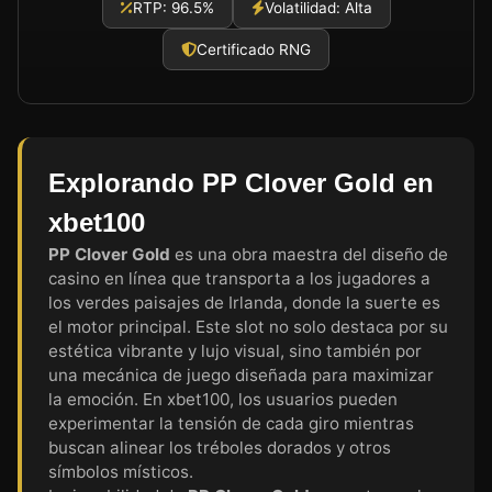
RTP: 96.5%
Volatilidad: Alta
Certificado RNG
Explorando PP Clover Gold en
xbet100
PP Clover Gold
es una obra maestra del diseño de
casino en línea que transporta a los jugadores a
los verdes paisajes de Irlanda, donde la suerte es
el motor principal. Este slot no solo destaca por su
estética vibrante y lujo visual, sino también por
una mecánica de juego diseñada para maximizar
la emoción. En xbet100, los usuarios pueden
experimentar la tensión de cada giro mientras
buscan alinear los tréboles dorados y otros
símbolos místicos.