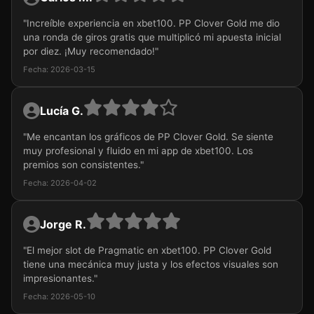
"Increíble experiencia en xbet100. PP Clover Gold me dio
una ronda de giros gratis que multiplicó mi apuesta inicial
por diez. ¡Muy recomendado!"
Fecha: 2026-03-15
Lucía G.
"Me encantan los gráficos de PP Clover Gold. Se siente
muy profesional y fluido en mi app de xbet100. Los
premios son consistentes."
Fecha: 2026-04-02
Jorge R.
"El mejor slot de Pragmatic en xbet100. PP Clover Gold
tiene una mecánica muy justa y los efectos visuales son
impresionantes."
Fecha: 2026-05-10