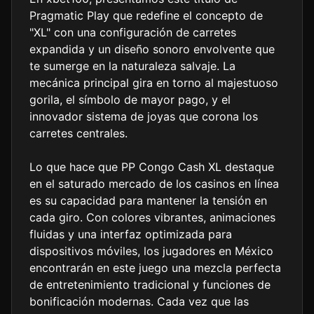
Pragmatic Play que redefine el concepto de
"XL" con una configuración de carretes
expandida y un diseño sonoro envolvente que
te sumerge en la naturaleza salvaje. La
mecánica principal gira en torno al majestuoso
gorila, el símbolo de mayor pago, y el
innovador sistema de joyas que corona los
carretes centrales.
Lo que hace que PP Congo Cash XL destaque
en el saturado mercado de los casinos en línea
es su capacidad para mantener la tensión en
cada giro. Con colores vibrantes, animaciones
fluidas y una interfaz optimizada para
dispositivos móviles, los jugadores en México
encontrarán en este juego una mezcla perfecta
de entretenimiento tradicional y funciones de
bonificación modernas. Cada vez que las