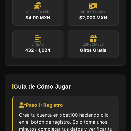
APUESTA MÍN
APUESTA MÁX
$4.00 MXN
$2,000 MXN
LÍNEAS
ESPECIALES
432 - 1,024
Giros Gratis
Guía de Cómo Jugar
Paso 1: Registro
Crea tu cuenta en xbet100 haciendo clic
en el botón de registro. Solo toma unos
minutos completar tus datos y verificar tu