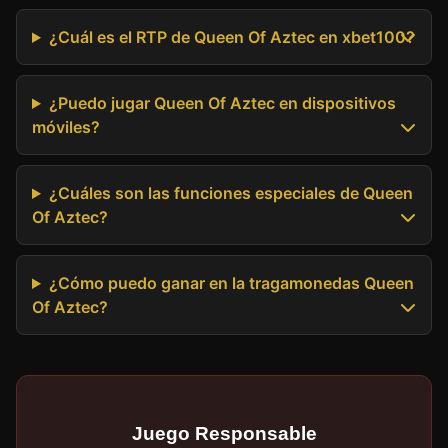
¿Cuál es el RTP de Queen Of Aztec en xbet100?
¿Puedo jugar Queen Of Aztec en dispositivos
móviles?
¿Cuáles son las funciones especiales de Queen
Of Aztec?
¿Cómo puedo ganar en la tragamonedas Queen
Of Aztec?
Juego Responsable