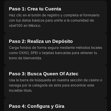
Paso 1: Crea tu Cuenta
Haz clic en el botón de registro y completa el formulario
con tus datos básicos para unirte a la comunidad de
xbet100 en México.
Paso 2: Realiza un Depósito
Carga fondos de forma segura mediante métodos locales
como OXXO, SPEI o tarjetas bancarias para obtener tu
bono de bienvenida.
Paso 3: Busca Queen Of Aztec
Usa la barra de búsqueda en nuestra sección de casino o
navega por la categoría de slots para encontrar este
increíble título.
Paso 4: Configura y Gira