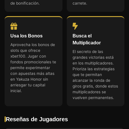
de bonificación.
carrete.
Usa los Bonos
Busca el
Multiplicador
Aprovecha los bonos de
slots que ofrece
El secreto de las
xbet100. Jugar con
grandes victorias está
fondos promocionales te
en los multiplicadores.
permite experimentar
Prioriza las estrategias
con apuestas más altas
que te permitan
en Yakuza Honor sin
alcanzar la ronda de
arriesgar tu capital
giros gratis, donde estos
inicial.
multiplicadores se
vuelven permanentes.
Reseñas de Jugadores