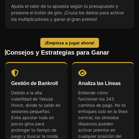
Ajusta el valor de tu apuesta según tu presupuesto y
presiona el botón de giro. ¡Cruza los dedos para activar
los multiplicadores y ganar el gran premio!
¡Empieza a jugar ahora!
Consejos y Estrategias para Ganar
Gestión de Bankroll
Analiza las Líneas
Debido a la alta
Entiende cómo
volatilidad de Yakuza
funcionan los 243
Honor, divide tu saldo en
caminos de pago. No te
sesiones pequeñas.
enfoques solo en la línea
Evita apostar todo en
central; los símbolos
pocos giros para
dispersos pueden
prolongar tu tiempo de
activar premios en
juego y buscar la ronda
cualquier posición del