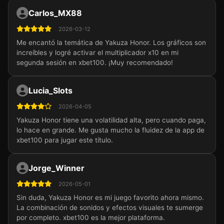
Carlos_MX88
2026-03-12
Me encantó la temática de Yakuza Honor. Los gráficos son
increíbles y logré activar el multiplicador x10 en mi
segunda sesión en xbet100. ¡Muy recomendado!
Lucia_Slots
2026-04-05
Yakuza Honor tiene una volatilidad alta, pero cuando paga,
lo hace en grande. Me gusta mucho la fluidez de la app de
xbet100 para jugar este título.
Jorge_Winner
2026-05-01
Sin duda, Yakuza Honor es mi juego favorito ahora mismo.
La combinación de sonidos y efectos visuales te sumerge
por completo. xbet100 es la mejor plataforma.