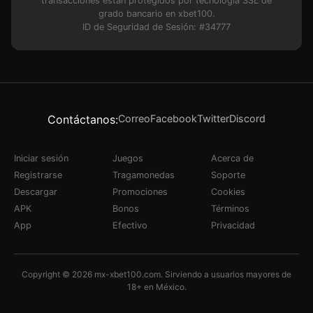
transacciones están protegidos por tecnología SSL de
grado bancario en xbet100.
ID de Seguridad de Sesión: #
34777
Contáctanos:
Correo
Facebook
Twitter
Discord
Iniciar sesión
Juegos
Acerca de
Registrarse
Tragamonedas
Soporte
Descargar
Promociones
Cookies
APK
Bonos
Términos
App
Efectivo
Privacidad
Copyright © 2026 mx-xbet100.com. Sirviendo a usuarios mayores de
18+ en México.