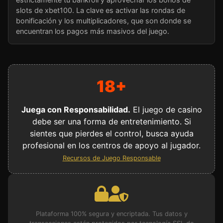
slots de xbet100. La clave es activar las rondas de
bonificación y los multiplicadores, que son donde se
encuentran los pagos más masivos del juego.
18+
Juega con Responsabilidad.
El juego de casino
debe ser una forma de entretenimiento. Si
sientes que pierdes el control, busca ayuda
profesional en los centros de apoyo al jugador.
Recursos de Juego Responsable
Plataforma 100% segura y encriptada. Tus datos y