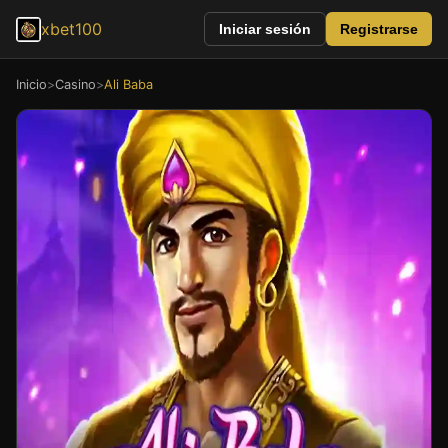
xbet100
Iniciar sesión
Registrarse
Inicio
>
Casino
>
Ali Baba