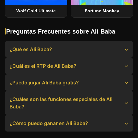
Wolf Gold Ultimate
Fortune Monkey
Preguntas Frecuentes sobre Ali Baba
¿Qué es Ali Baba?
¿Cuál es el RTP de Ali Baba?
¿Puedo jugar Ali Baba gratis?
¿Cuáles son las funciones especiales de Ali
Baba?
¿Cómo puedo ganar en Ali Baba?