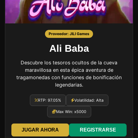
Proveedor: JILI Games
Ali Baba
Descubre los tesoros ocultos de la cueva
maravillosa en esta épica aventura de
tragamonedas con funciones de bonificación
legendarias.
RTP: 97.05%
Volatilidad: Alta
Max Win: x5000
JUGAR AHORA
REGISTRARSE