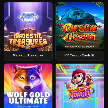
Majestic Treasures
PP Congo Cash XL