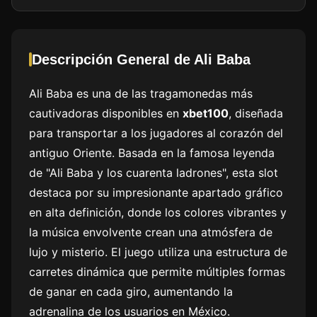
Descripción General de Ali Baba
Ali Baba es una de las tragamonedas más
cautivadoras disponibles en
xbet100
, diseñada
para transportar a los jugadores al corazón del
antiguo Oriente. Basada en la famosa leyenda
de "Ali Baba y los cuarenta ladrones", esta slot
destaca por su impresionante apartado gráfico
en alta definición, donde los colores vibrantes y
la música envolvente crean una atmósfera de
lujo y misterio. El juego utiliza una estructura de
carretes dinámica que permite múltiples formas
de ganar en cada giro, aumentando la
adrenalina de los usuarios en México.