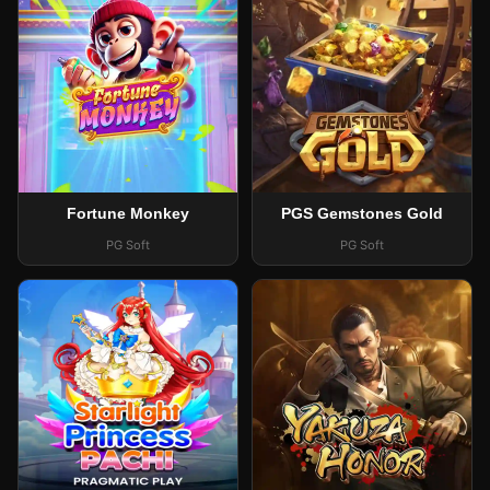
Fortune Monkey
PGS Gemstones Gold
PG Soft
PG Soft