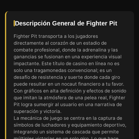
Descripción General de Fighter Pit
Fighter Pit transporta a los jugadores
directamente al corazón de un estadio de
combate profesional, donde la adrenalina y las
ganancias se fusionan en una experiencia visual
impactante. Este título de casino en línea no es
solo una tragamonedas convencional; es un
desafío de resistencia y suerte donde cada giro
puede resultar en un nocaut financiero a tu favor.
Con gráficos en alta definición y efectos de sonido
que imitan la atmósfera de una pelea real, Fighter
Pit logra sumergir al usuario en una narrativa de
superación y victoria.
La mecánica de juego se centra en la captura de
símbolos de luchadores y equipamiento deportivo,
integrando un sistema de cascada que permite
múltiples victorias en un solo giro. Lo que hace