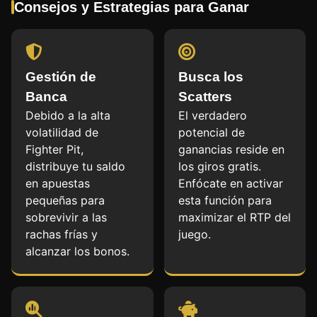
Consejos y Estrategias para Ganar
Gestión de
Busca los
Banca
Scatters
Debido a la alta
El verdadero
volatilidad de
potencial de
Fighter Pit,
ganancias reside en
distribuye tu saldo
los giros gratis.
en apuestas
Enfócate en activar
pequeñas para
esta función para
sobrevivir a las
maximizar el RTP del
rachas frías y
juego.
alcanzar los bonos.