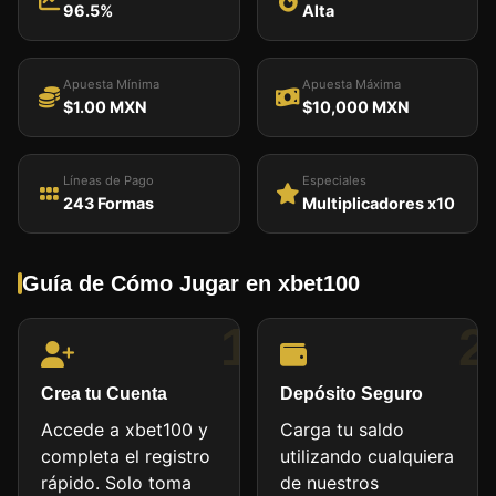
96.5%
Alta
Apuesta Mínima
Apuesta Máxima
$1.00 MXN
$10,000 MXN
Líneas de Pago
Especiales
243 Formas
Multiplicadores x10
Guía de Cómo Jugar en xbet100
1
2
Crea tu Cuenta
Depósito Seguro
Accede a xbet100 y
Carga tu saldo
completa el registro
utilizando cualquiera
rápido. Solo toma
de nuestros