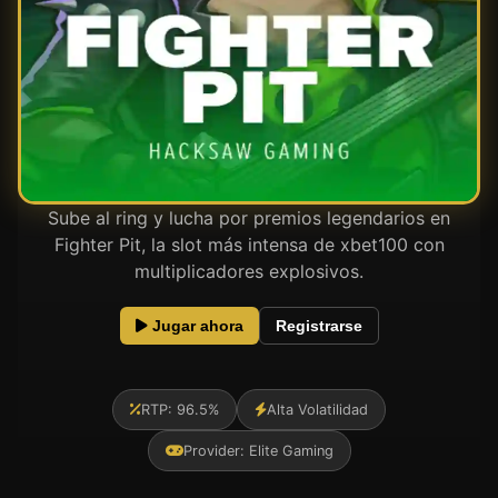
Sube al ring y lucha por premios legendarios en
Fighter Pit, la slot más intensa de xbet100 con
multiplicadores explosivos.
Jugar ahora
Registrarse
RTP: 96.5%
Alta Volatilidad
Provider: Elite Gaming