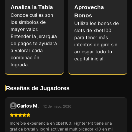
Analiza la Tabla
Aprovecha
Conoce cuáles son
Bonos
los símbolos de
Utiliza los bonos de
mayor valor.
slots de xbet100
Entender la jerarquía
para tener más
de pagos te ayudará
intentos de giro sin
a valorar cada
arriesgar todo tu
combinación
capital inicial.
lograda.
Reseñas de Jugadores
Carlos M.
12 de mayo, 2026
Increíble experiencia en xbet100. Fighter Pit tiene una
gráfica brutal y logré activar el multiplicador x10 en mi