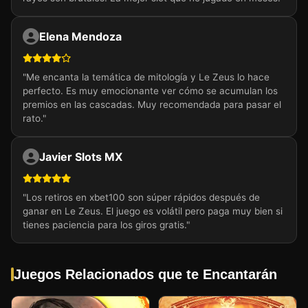
Elena Mendoza
"Me encanta la temática de mitología y Le Zeus lo hace
perfecto. Es muy emocionante ver cómo se acumulan los
premios en las cascadas. Muy recomendada para pasar el
rato."
Javier Slots MX
"Los retiros en xbet100 son súper rápidos después de
ganar en Le Zeus. El juego es volátil pero paga muy bien si
tienes paciencia para los giros gratis."
Juegos Relacionados que te Encantarán