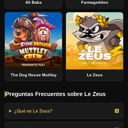
Ali Baba
Farmageddon
The Dog House Muttley
Le Zeus
Preguntas Frecuentes sobre Le Zeus
¿Qué es Le Zeus?