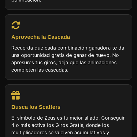
Aprovecha la Cascada
Recuerda que cada combinación ganadora te da
una oportunidad gratis de ganar de nuevo. No
apresures tus giros, deja que las animaciones
completen las cascadas.
Busca los Scatters
El símbolo de Zeus es tu mejor aliado. Conseguir
4 o más activa los Giros Gratis, donde los
multiplicadores se vuelven acumulativos y