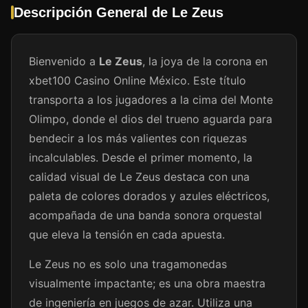
Descripción General de Le Zeus
Bienvenido a
Le Zeus
, la joya de la corona en
xbet100 Casino Online México. Este título
transporta a los jugadores a la cima del Monte
Olimpo, donde el dios del trueno aguarda para
bendecir a los más valientes con riquezas
incalculables. Desde el primer momento, la
calidad visual de Le Zeus destaca con una
paleta de colores dorados y azules eléctricos,
acompañada de una banda sonora orquestal
que eleva la tensión en cada apuesta.
Le Zeus no es solo una tragamonedas
visualmente impactante; es una obra maestra
de ingeniería en juegos de azar. Utiliza una