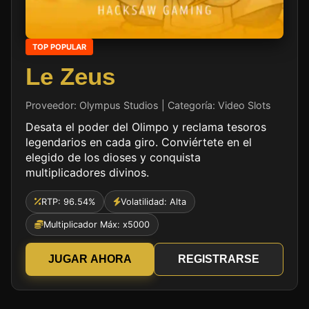
TOP POPULAR
Le Zeus
Proveedor: Olympus Studios | Categoría: Video Slots
Desata el poder del Olimpo y reclama tesoros
legendarios en cada giro. Conviértete en el
elegido de los dioses y conquista
multiplicadores divinos.
RTP: 96.54%
Volatilidad: Alta
Multiplicador Máx: x5000
JUGAR AHORA
REGISTRARSE