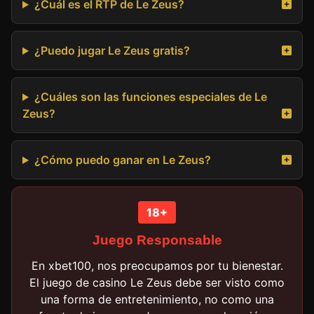
¿Cuál es el RTP de Le Zeus?
¿Puedo jugar Le Zeus gratis?
¿Cuáles son las funciones especiales de Le
Zeus?
¿Cómo puedo ganar en Le Zeus?
18+
Juego Responsable
En xbet100, nos preocupamos por tu bienestar.
El juego de casino Le Zeus debe ser visto como
una forma de entretenimiento, no como una