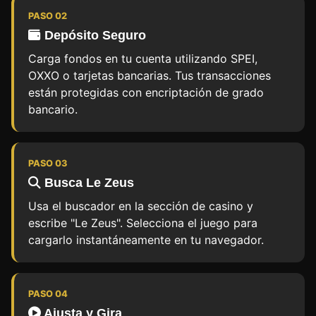
PASO 02
Depósito Seguro
Carga fondos en tu cuenta utilizando SPEI,
OXXO o tarjetas bancarias. Tus transacciones
están protegidas con encriptación de grado
bancario.
PASO 03
Busca Le Zeus
Usa el buscador en la sección de casino y
escribe "Le Zeus". Selecciona el juego para
cargarlo instantáneamente en tu navegador.
PASO 04
Ajusta y Gira