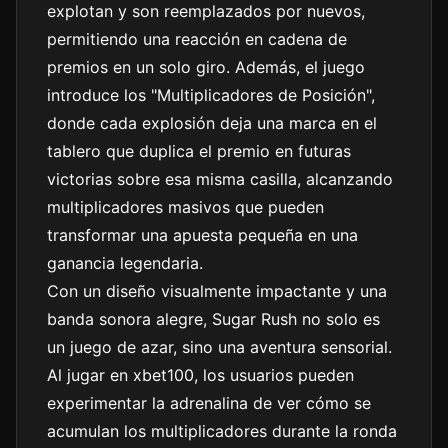
explotan y son reemplazados por nuevos,
permitiendo una reacción en cadena de
premios en un solo giro. Además, el juego
introduce los "Multiplicadores de Posición",
donde cada explosión deja una marca en el
tablero que duplica el premio en futuras
victorias sobre esa misma casilla, alcanzando
multiplicadores masivos que pueden
transformar una apuesta pequeña en una
ganancia legendaria.
Con un diseño visualmente impactante y una
banda sonora alegre, Sugar Rush no solo es
un juego de azar, sino una aventura sensorial.
Al jugar en xbet100, los usuarios pueden
experimentar la adrenalina de ver cómo se
acumulan los multiplicadores durante la ronda