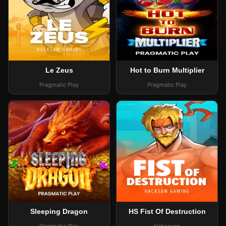
Le Zeus
Hot to Burn Multiplier
Pragmatic Play
Pragmatic Play
Sleeping Dragon
HS Fist Of Destruction