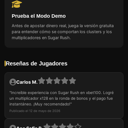
Prueba el Modo Demo
Antes de apostar dinero real, juega la versión gratuita
para entender cómo se comportan los clusters y los
multiplicadores en Sugar Rush.
Reseñas de Jugadores
Carlos M.
"Increíble experiencia con Sugar Rush en xbet100. Logré
un multiplicador x128 en la ronda de bonos y el pago fue
instantáneo. ¡Muy recomendado!"
Publicado el 12 de mayo de 2026