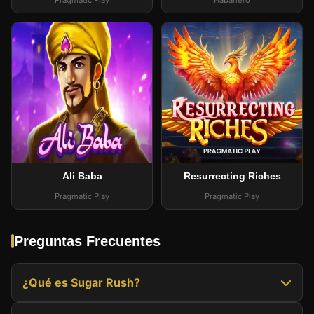
Pragmatic Play
Habanero
Ali Baba
Resurrecting Riches
Pragmatic Play
Pragmatic Play
Preguntas Frecuentes
¿Qué es Sugar Rush?