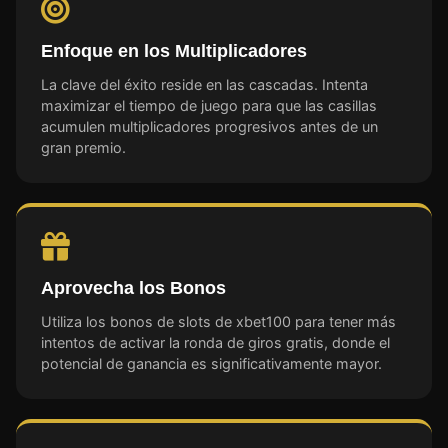
Enfoque en los Multiplicadores
La clave del éxito reside en las cascadas. Intenta
maximizar el tiempo de juego para que las casillas
acumulen multiplicadores progresivos antes de un
gran premio.
Aprovecha los Bonos
Utiliza los bonos de slots de xbet100 para tener más
intentos de activar la ronda de giros gratis, donde el
potencial de ganancia es significativamente mayor.