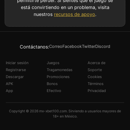
permitirte perder. Si sientes que el juego se
está convirtiendo en un problema, visita
nuestros
recursos de apoyo
.
Contáctanos:
Correo
Facebook
Twitter
Discord
Iniciar sesión
Juegos
Acerca de
Registrarse
Tragamonedas
Soporte
Descargar
Promociones
Cookies
APK
Bonos
Términos
App
Efectivo
Privacidad
Copyright © 2026 mx-xbet100.com. Sirviendo a usuarios mayores de
18+ en México.